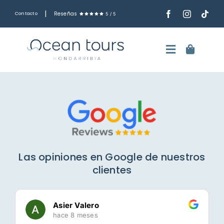
Saltar
|
Reseñas
Contacto
5
/
5
al
contenido
Toggle
Navigatio
Español
Rutas en barco
Salidas de pesca
Las opiniones en Google de nuestros
clientes
Tarjetas regalo
Asier Valero
hace 8 meses
Alquila el barco