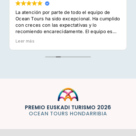
La atención por parte de todo el equipo de
Cenizas
Ocean Tours ha sido excepcional. Ha cumplido
con creces con las expectativas y lo
recomiendo encarecidamente. El equipo es
El barco
super profesional y el conocimiento del
Leer más
entorno así como de la dinámica de la
actividad, han hecho de la jornada una
experiencia inolvidable.
Preguntas frecuentes
Galería
Blog
PREMIO EUSKADI TURISMO 2026
OCEAN TOURS HONDARRIBIA
Contacto