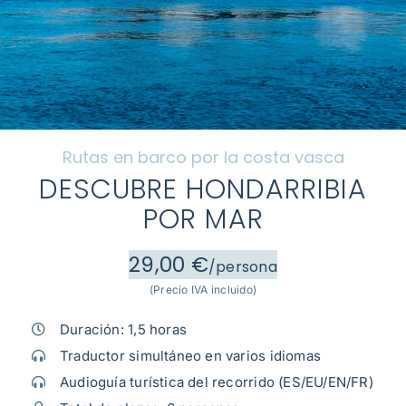
Cenizas
El barco
Rutas en barco por la costa vasca
Preguntas frecuentes
DESCUBRE HONDARRIBIA
POR MAR
Galería
29,00 €
/persona
Blog
(Precio IVA incluido)
Duración: 1,5 horas
Contacto
Traductor simultáneo en varios idiomas
Audioguía turística del recorrido (ES/EU/EN/FR)