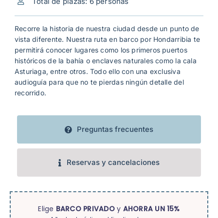
Total de plazas: 6 personas
Mi cuenta
Recorre la historia de nuestra ciudad desde un punto de
vista diferente. Nuestra ruta en barco por Hondarribia te
permitirá conocer lugares como los primeros puertos
históricos de la bahía o enclaves naturales como la cala
Asturiaga, entre otros. Todo ello con una exclusiva
audioguía para que no te pierdas ningún detalle del
recorrido.
Preguntas frecuentes
Reservas y cancelaciones
Elige
BARCO PRIVADO
y
AHORRA UN 15%