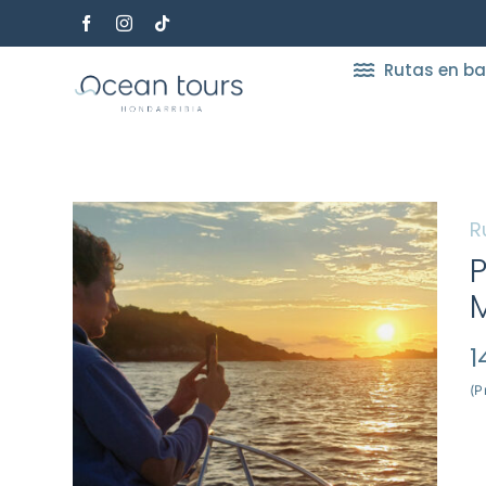
Saltar
al
contenido
Rutas en ba
R
1
(P