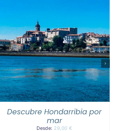
LEER MÁS
/
DETALLES
r
Hondarribia: historia y
degustación gourmet en el
mar