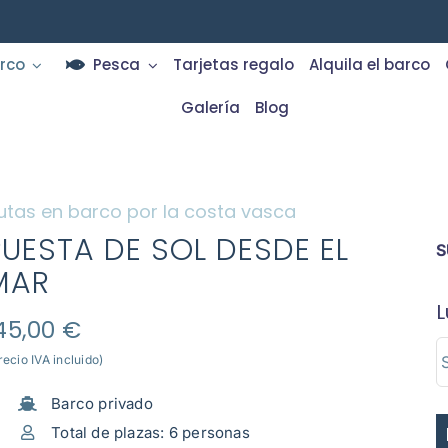
rco
Pesca
Tarjetas regalo
Alquila el barco
Galería
Blog
utas en barco por la costa vasca
PUESTA DE SOL DESDE EL
S
MAR
L
45,00
€
recio IVA incluido)
Barco privado
Total de plazas: 6 personas