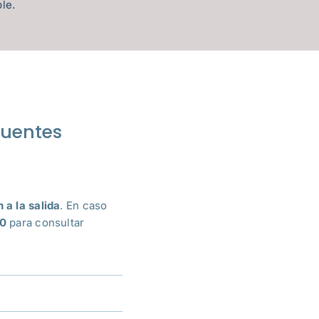
le.
cuentes
 a la salida
. En caso
50
para consultar