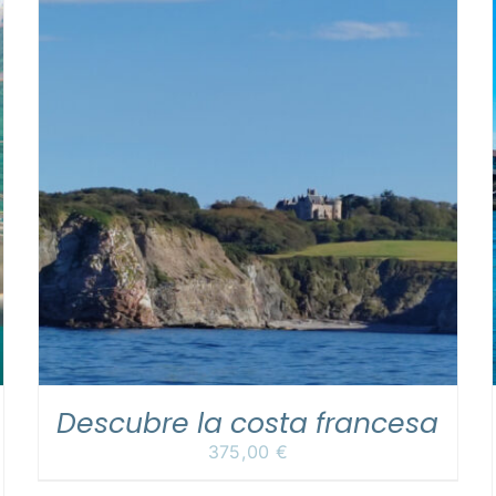
LEER MÁS
/
DETALLES
ncesa
Descubre Hondarribia po
mar
Desde:
29,00
€