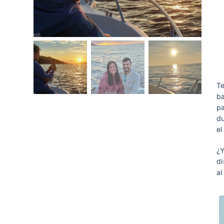
Te
ba
pa
du
el
¿Y
di
al