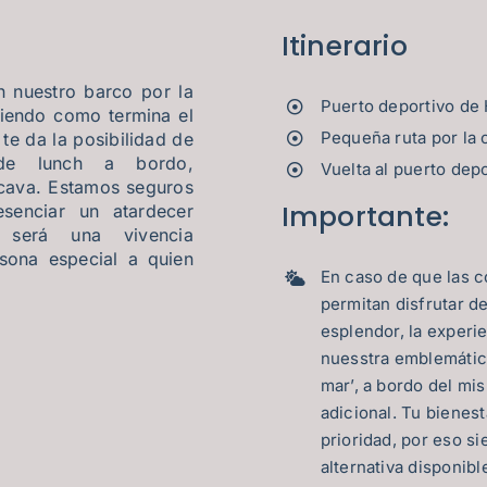
Itinerario
n nuestro barco por la
Puerto deportivo de 
viendo como termina el
Pequeña ruta por la 
te da la posibilidad de
 de lunch a bordo,
Vuelta al puerto dep
cava. Estamos seguros
Importante:
senciar un atardecer
 será una vivencia
rsona especial a quien
En caso de que las 
permitan disfrutar d
esplendor, la experi
nuesstra emblemátic
mar’, a bordo del mi
adicional. Tu bienest
prioridad, por eso s
alternativa disponibl