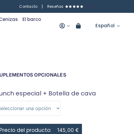
|
5
/
5
Contacto
Reseñas
Cenizas
El barco
Español
UPLEMENTOS OPCIONALES
unch especial + Botella de cava
Precio del producto:
145,00
€