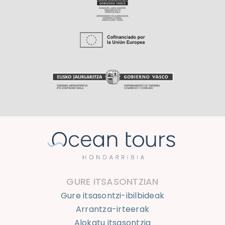
GURE ITSASONTZIAN
Gure itsasontzi-ibilbideak
Arrantza-irteerak
Alokatu itsasontzia