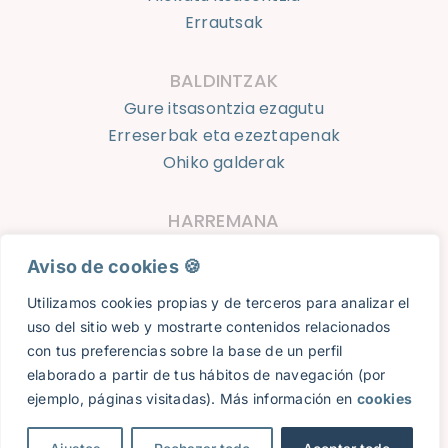
Errautsak
BALDINTZAK
Gure itsasontzia ezagutu
Erreserbak eta ezeztapenak
Ohiko galderak
HARREMANA
623 924 050
Aviso de cookies 🍪​
info@oceantourshondarribia.com
Utilizamos cookies propias y de terceros para analizar el
uso del sitio web y mostrarte contenidos relacionados
Ocean Tours Hondarribia © 2024 |
Lege Oharra
|
con tus preferencias sobre la base de un perfil
Pribatutasun Politika
|
Cookies
|
Erreserbak eta ezeztapenak
elaborado a partir de tus hábitos de navegación (por
| Web diseinua:
8imedia
ejemplo, páginas visitadas). Más información en
cookies