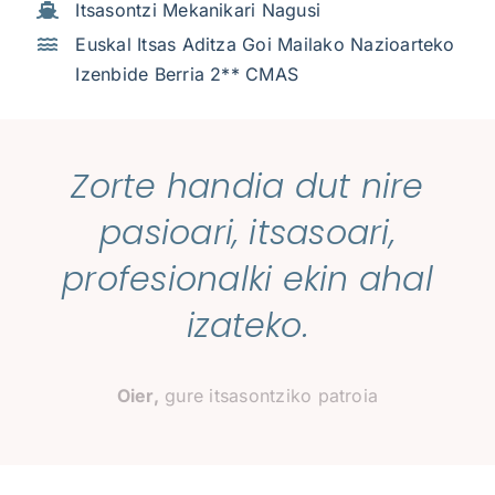
Itsasontzi Mekanikari Nagusi
Euskal Itsas Aditza Goi Mailako Nazioarteko
Izenbide Berria 2** CMAS
Zorte handia dut nire
pasioari, itsasoari,
profesionalki ekin ahal
izateko.
Oier,
gure itsasontziko patroia