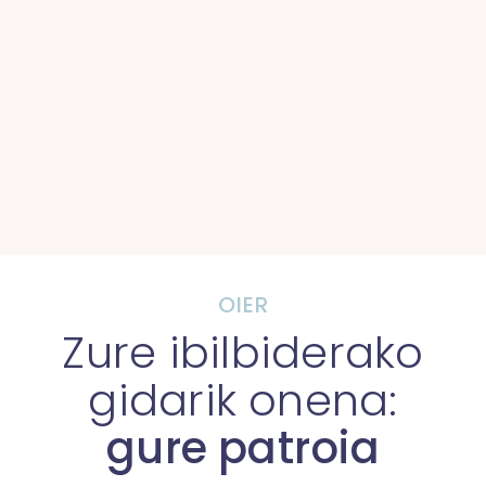
OIER
Zure ibilbiderako
gidarik onena:
gure patroia