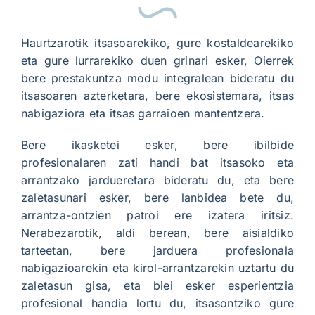
Haurtzarotik itsasoarekiko, gure kostaldearekiko
eta gure lurrarekiko duen grinari esker, Oierrek
bere prestakuntza modu integralean bideratu du
itsasoaren azterketara, bere ekosistemara, itsas
nabigaziora eta itsas garraioen mantentzera.
Bere ikasketei esker, bere ibilbide
profesionalaren zati handi bat itsasoko eta
arrantzako jardueretara bideratu du, eta bere
zaletasunari esker, bere lanbidea bete du,
arrantza-ontzien patroi ere izatera iritsiz.
Nerabezarotik, aldi berean, bere aisialdiko
tarteetan, bere jarduera profesionala
nabigazioarekin eta kirol-arrantzarekin uztartu du
zaletasun gisa, eta biei esker esperientzia
profesional handia lortu du, itsasontziko gure