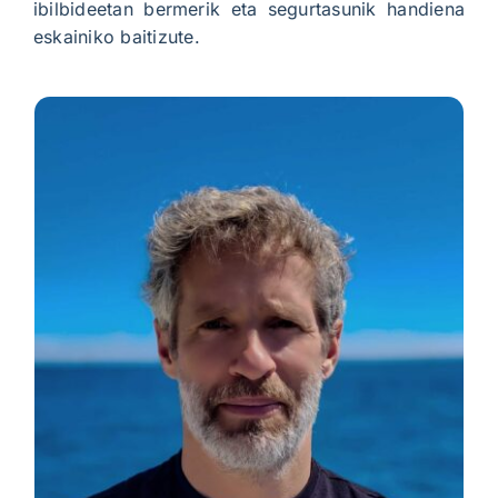
ibilbideetan bermerik eta segurtasunik handiena
eskainiko baitizute.