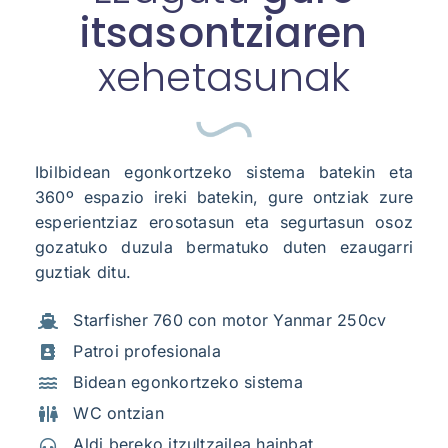
itsasontziaren
xehetasunak
Ibilbidean egonkortzeko sistema batekin eta
360º espazio ireki batekin, gure ontziak zure
esperientziaz erosotasun eta segurtasun osoz
gozatuko duzula bermatuko duten ezaugarri
guztiak ditu.
Starfisher 760 con motor Yanmar 250cv
Patroi profesionala
Bidean egonkortzeko sistema
WC ontzian
Aldi bereko itzultzailea hainbat