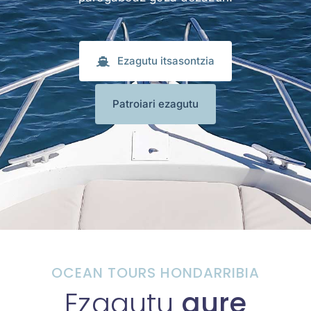
Ohiko galderak
Galeria
Ezagutu itsasontzia
Kontaktua
Patroiari ezagutu
My Account
OCEAN TOURS HONDARRIBIA
Ezagutu
gure