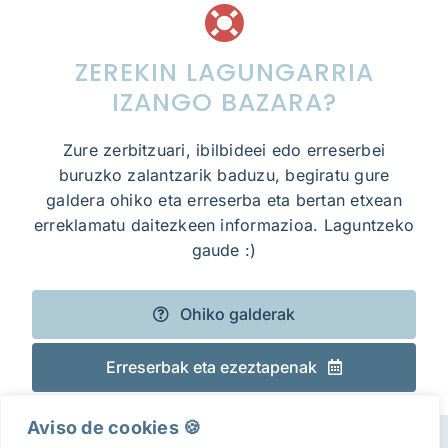
ZEREKIN LAGUNGARRIA
IZANGO BAZARA?
Zure zerbitzuari, ibilbideei edo erreserbei
buruzko zalantzarik baduzu, begiratu gure
galdera ohiko eta erreserba eta bertan etxean
erreklamatu daitezkeen informazioa. Laguntzeko
gaude :)
Ohiko galderak
Erreserbak eta ezeztapenak
Aviso de cookies 🍪​