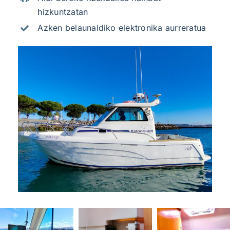
hizkuntzatan
Azken belaunaldiko elektronika aurreratua