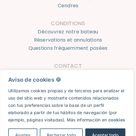
Découvrez notre bateau
Réservations et annulations
Questions fréquemment posées
CONTACT
623 924 050
info@oceantourshondarribia.com
Ocean Tours Hondarribia © 2023 |
Avis légal
|
Politique de
Aviso de cookies 🍪​
confidentialité
|
Cookies
|
Réservations et annulations
|
Conception web:
8imedia
Utilizamos cookies propias y de terceros para analizar el
uso del sitio web y mostrarte contenidos relacionados
con tus preferencias sobre la base de un perfil
elaborado a partir de tus hábitos de navegación (por
ejemplo, páginas visitadas). Más información en
cookies
Ajustes
Rechazar todo
Aceptar todo