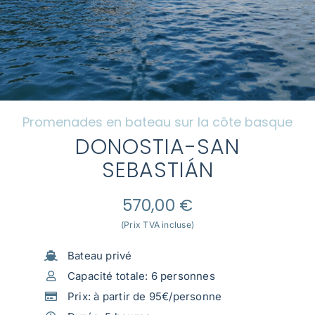
Questions fréquemment posées
Galerie
Tourisme sur la côte basque
Promenades en bateau sur la côte basque
Contact
DONOSTIA-SAN
Mi cuenta
SEBASTIÁN
570,00
€
(Prix TVA incluse)
Bateau privé
Capacité totale: 6 personnes
Prix: à partir de 95€/personne