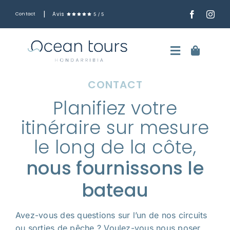
Skip
|
Avis
Contact
5
/
5
to
content
Toggle
Navigatio
CONTACT
Français
Planifiez votre
Promenades en bateau sur la côte basque
itinéraire sur mesure
Sorties de pêche
le long de la côte,
nous fournissons le
Louez le bateau à l’heure
bateau
Dépôt de cendres dans la mer
Le bateau
Avez-vous des questions sur l’un de nos circuits
ou sorties de pêche ? Voulez-vous nous poser