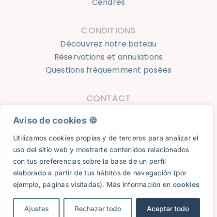
Cendres
CONDITIONS
Découvrez notre bateau
Réservations et annulations
Questions fréquemment posées
CONTACT
623 924 050
Aviso de cookies 🍪​
info@oceantourshondarribia.com
Utilizamos cookies propias y de terceros para analizar el
uso del sitio web y mostrarte contenidos relacionados
Ocean Tours Hondarribia © 2023 |
Avis légal
|
Politique de
con tus preferencias sobre la base de un perfil
confidentialité
|
Cookies
|
Réservations et annulations
|
elaborado a partir de tus hábitos de navegación (por
Conception web:
8imedia
ejemplo, páginas visitadas). Más información en
cookies
Ajustes
Rechazar todo
Aceptar todo