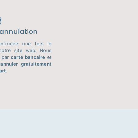
 annulation
onfirmée une fois le
notre site web. Nous
s par
carte bancaire
et
z
annuler gratuitement
art
.