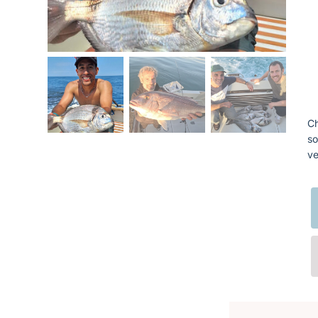
Ch
so
ve