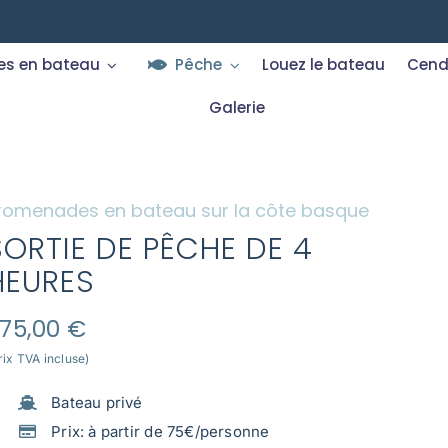
s en bateau
Pêche
Louez le bateau
Cend
Galerie
romenades en bateau sur la côte basque
SORTIE DE PÊCHE DE 4
HEURES
75,00
€
rix TVA incluse)
Bateau privé
Prix: à partir de 75€/personne