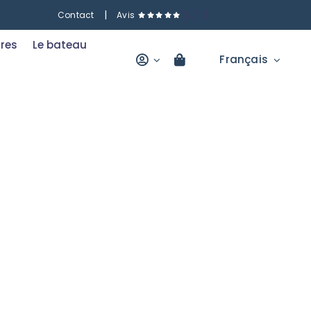
|
5
/
5
Contact
Avis
res
Le bateau
Français