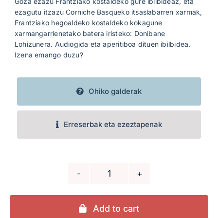
Goza ezazu Frantziako kostaldeko gure ibilbideaz, eta
ezagutu itzazu Corniche Basqueko itsaslabarren xarmak,
Frantziako hegoaldeko kostaldeko kokagune
xarmangarrienetako batera iristeko: Donibane
Lohizunera. Audiogida eta aperitiboa dituen ibilbidea.
Izena emango duzu?
Ohiko galderak
Erreserbak eta ezeztapenak
Ezagutu
Frantziako
kostaldea
Add to cart