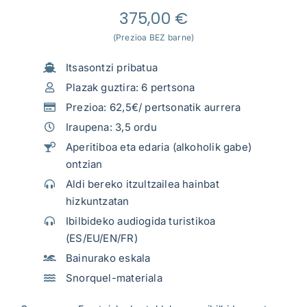
375,00
€
(Prezioa BEZ barne)
Itsasontzi pribatua
Plazak guztira: 6 pertsona
Prezioa: 62,5€/ pertsonatik aurrera
Iraupena: 3,5 ordu
Aperitiboa eta edaria (alkoholik gabe)
ontzian
Aldi bereko itzultzailea hainbat
hizkuntzatan
Ibilbideko audiogida turistikoa
(ES/EU/EN/FR)
Bainurako eskala
Snorquel-materiala