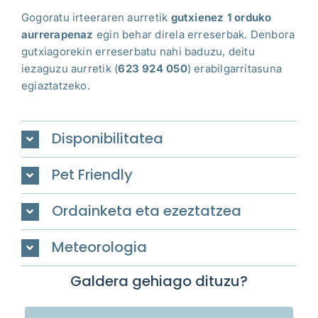
Gogoratu irteeraren aurretik
gutxienez 1 orduko
aurrerapenaz
egin behar direla erreserbak. Denbora
gutxiagorekin erreserbatu nahi baduzu, deitu
iezaguzu aurretik
(
623 924 050
)
erabilgarritasuna
egiaztatzeko.
Disponibilitatea
Pet Friendly
Ordainketa eta ezeztatzea
Meteorologia
Galdera gehiago dituzu?