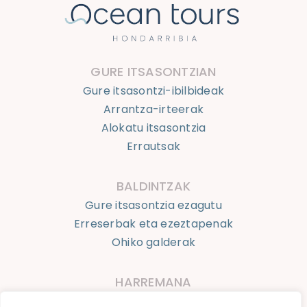
GURE ITSASONTZIAN
Gure itsasontzi-ibilbideak
Arrantza-irteerak
Alokatu itsasontzia
Errautsak
BALDINTZAK
Gure itsasontzia ezagutu
Erreserbak eta ezeztapenak
Ohiko galderak
HARREMANA
623 924 050