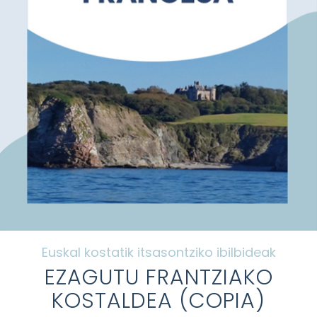
Ohiko galderak
Galeria
Kontaktua
My Account
Euskal kostatik itsasontziko ibilbideak
EZAGUTU FRANTZIAKO
KOSTALDEA (COPIA)