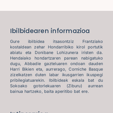
Ibilbidearen informazioa
Gure ibilbidea itsasontziz Frantziako
kostaldean zehar Hondarribiko kirol portutik
abiatu eta Donibane Lohizunera iristen da.
Hendaiako hondartzaren parean nabigatuko
dugu, Abbadie gazteluaren ondoan dauden
Harri Bikien eta, aurrerago, Corniche Basque
zizelkatzen duten labar ikusgarrien ikuspegi
pribilegiatuarekin. Ibilbideak eskala bat du
Sokoako gotorlekuaren (Ziburu) aurrean
bainua hartzeko, baita aperitibo bat ere.