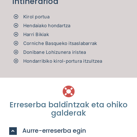
Intinerarioa
Kirol portua
Hendaiako hondartza
Harri Bikiak
Corniche Basqueko itsaslabarrak
Donibane Lohizunera iristea
Hondarribiko kirol-portura itzultzea
Erreserba baldintzak eta ohiko
galderak
Aurre-erreserba egin