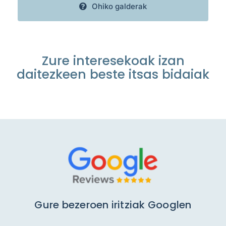
Ohiko galderak
Zure interesekoak izan
daitezkeen beste itsas bidaiak
Gure bezeroen iritziak Googlen