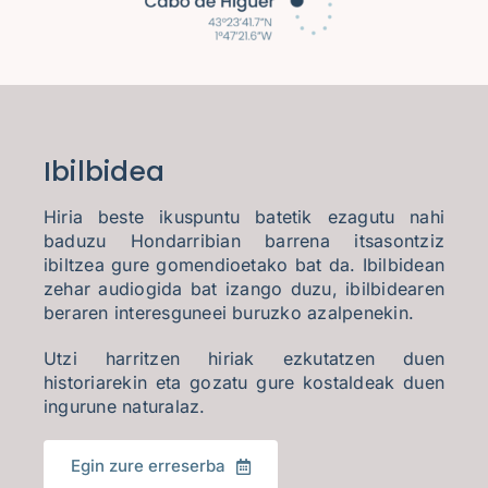
Ibilbidea
Hiria beste ikuspuntu batetik ezagutu nahi
baduzu Hondarribian barrena itsasontziz
ibiltzea gure gomendioetako bat da. Ibilbidean
zehar audiogida bat izango duzu, ibilbidearen
beraren interesguneei buruzko azalpenekin.
Utzi harritzen hiriak ezkutatzen duen
historiarekin eta gozatu gure kostaldeak duen
ingurune naturalaz.
Egin zure erreserba