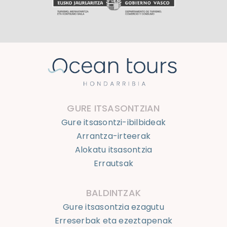
GURE ITSASONTZIAN
Gure itsasontzi-ibilbideak
Arrantza-irteerak
Alokatu itsasontzia
Errautsak
BALDINTZAK
Gure itsasontzia ezagutu
Erreserbak eta ezeztapenak