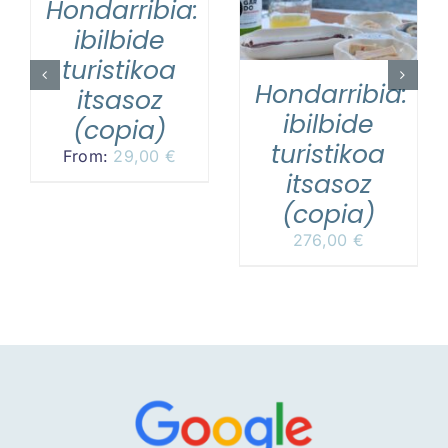
Hondarribia:
ibilbide
turistikoa
Hondarribia:
itsasoz
ibilbide
(copia)
turistikoa
From:
29,00
€
itsasoz
(copia)
276,00
€