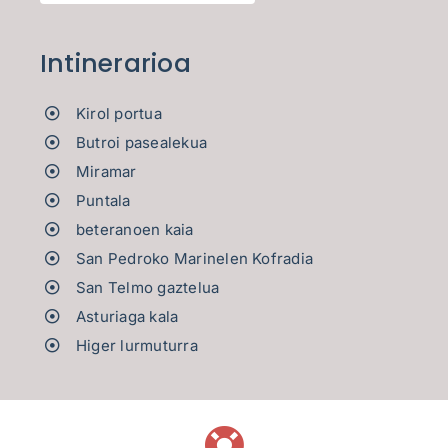
Intinerarioa
Kirol portua
Butroi pasealekua
Miramar
Puntala
beteranoen kaia
San Pedroko Marinelen Kofradia
San Telmo gaztelua
Asturiaga kala
Higer lurmuturra