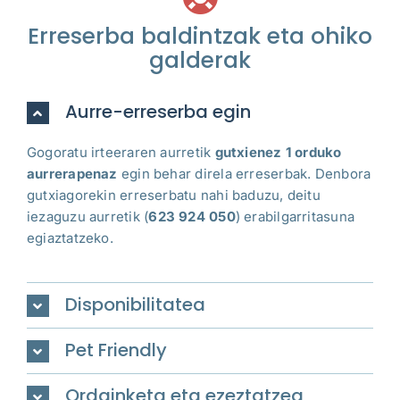
Erreserba baldintzak eta ohiko
galderak
Aurre-erreserba egin
Gogoratu irteeraren aurretik
gutxienez 1 orduko
aurrerapenaz
egin behar direla erreserbak. Denbora
gutxiagorekin erreserbatu nahi baduzu, deitu
iezaguzu aurretik
(
623 924 050
)
erabilgarritasuna
egiaztatzeko.
Disponibilitatea
Pet Friendly
Ordainketa eta ezeztatzea