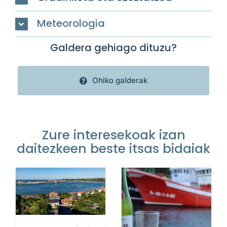
Meteorologia
Galdera gehiago dituzu?
Ohiko galderak
Zure interesekoak izan
daitezkeen beste itsas bidaiak
READ MORE
/
DETAILS
READ MORE
/
DETAILS