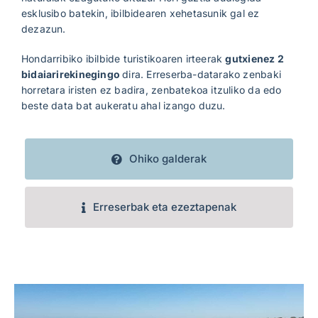
esklusibo batekin, ibilbidearen xehetasunik gal ez
dezazun.
Hondarribiko ibilbide turistikoaren irteerak
gutxienez 2
bidaiarirekinegingo
dira. Erreserba-datarako zenbaki
horretara iristen ez badira, zenbatekoa itzuliko da edo
beste data bat aukeratu ahal izango duzu.
Ohiko galderak
Erreserbak eta ezeztapenak