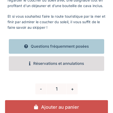
regarder le coucher du soleil avec une baignade tout en
profitant d’un déjeuner et d’une bouteille de cava inclus.
Et si vous souhaitez faire la route touristique par la mer et
finir par admirer le coucher du soleil, il vous suffit de le
faire savoir au skipper !
Questions fréquemment posées
Réservations et annulations
quantité
de
Un
Ajouter au panier