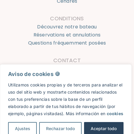
Cendres
CONDITIONS
Découvrez notre bateau
Réservations et annulations
Questions fréquemment posées
CONTACT
623 924 050
Aviso de cookies 🍪​
info@oceantourshondarribia.com
Utilizamos cookies propias y de terceros para analizar el
uso del sitio web y mostrarte contenidos relacionados
Ocean Tours Hondarribia © 2026 |
Avis légal
|
Politique de
con tus preferencias sobre la base de un perfil
confidentialité
|
Cookies
|
Réservations et annulations
|
elaborado a partir de tus hábitos de navegación (por
Conception web:
8imedia
ejemplo, páginas visitadas). Más información en
cookies
Ajustes
Rechazar todo
Aceptar todo