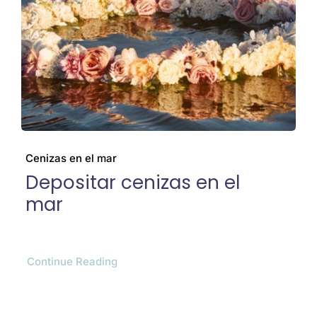
Cenizas
El barco
Preguntas frecuentes
Cenizas en el mar
Depositar cenizas en el
Galería
mar
Blog
Continue Reading
Contacto