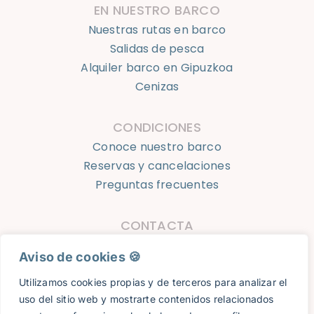
EN NUESTRO BARCO
Nuestras rutas en barco
Salidas de pesca
Alquiler barco en Gipuzkoa
Cenizas
CONDICIONES
Conoce nuestro barco
Reservas y cancelaciones
Preguntas frecuentes
CONTACTA
623 924 050
Aviso de cookies 🍪​
info@oceantourshondarribia.com
Utilizamos cookies propias y de terceros para analizar el
uso del sitio web y mostrarte contenidos relacionados
Ocean Tours Hondarribia © 2026 |
Aviso Legal
|
Política de