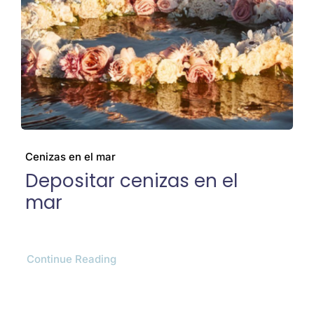
Cenizas
El barco
Preguntas frecuentes
Cenizas en el mar
Depositar cenizas en el
Galería
mar
Blog
Continue Reading
Contacto