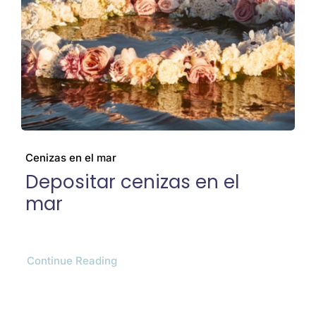
Cenizas
El barco
Preguntas frecuentes
Cenizas en el mar
Depositar cenizas en el
Galería
mar
Blog
Continue Reading
Contacto