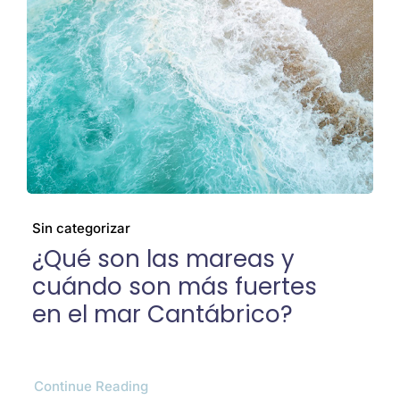
Cenizas
El barco
Preguntas frecuentes
Galería
Sin categorizar
¿Qué son las mareas y
cuándo son más fuertes
Blog
en el mar Cantábrico?
Contacto
Continue Reading