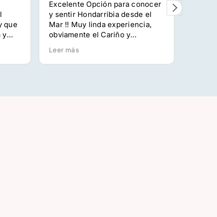
Excelente Opción para conocer
Aldez 
l
y sentir Hondarribia desde el
arreta
y que
Mar !! Muy linda experiencia,
aparta
 y
obviamente el Cariño y
eta abe
profesionalismo ofrecido es lo
Arrant
Leer más
Leer m
que mas valoramos!!! Gracias
arren,
Ocean Tours!!Los
aholku
recomendamos 100%
gozaga
izan d
profes