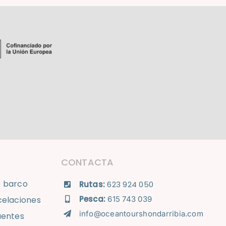
CONTACTA
 barco
Rutas:
623 924 050
Pesca:
celaciones
615 743 039
info@oceantourshondarribia.com
uentes