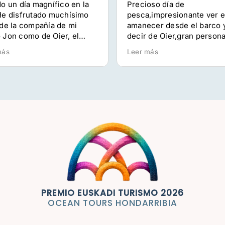
do un día magnífico en la
Precioso día de
He disfrutado muchísimo
pesca,impresionante ver e
 de la compañía de mi
amanecer desde el barco 
 Jon como de Oier, el
decir de Oier,gran persona
n, y del resto de los
gran profesional,sin duda
más
Leer más
s con los que he
repetire
rtido esta experiencia.
ta que a Oier le apasionan
sca y el mar; transmite esa
ón desde el primer
nto.
as por todo. He estado
 gusto.
o repetir pronto!
PREMIO EUSKADI TURISMO 2026
OCEAN TOURS HONDARRIBIA