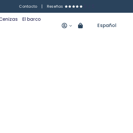
|
5
/
5
Contacto
Reseñas
Cenizas
El barco
Español