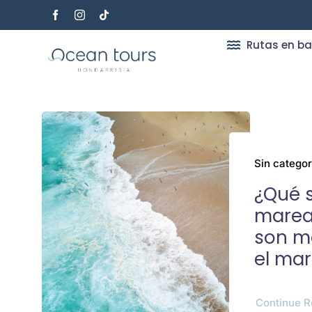
Saltar
al
contenido
Rutas en ba
Sin categor
¿Qué s
marea
son m
el ma
Continue R