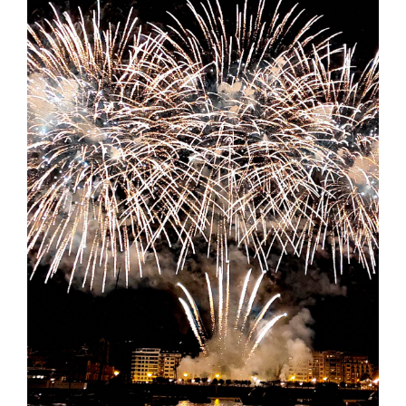
Cenizas
El barco
Preguntas frecuentes
Galería
Blog
Contacto