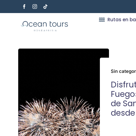
Saltar
al
contenido
Rutas en ba
Sin categor
Disfru
Fuegos
de Sa
desde 