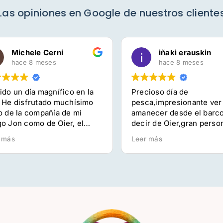
Las opiniones en Google de nuestros cliente
Michele Cerni
iñaki erauskin
hace 8 meses
hace 8 meses
do un día magnífico en la
Precioso día de
He disfrutado muchísimo
pesca,impresionante ver e
 de la compañía de mi
amanecer desde el barco 
 Jon como de Oier, el
decir de Oier,gran persona
n, y del resto de los
gran profesional,sin duda
más
Leer más
s con los que he
repetire
rtido esta experiencia.
ta que a Oier le apasionan
sca y el mar; transmite esa
ón desde el primer
nto.
as por todo. He estado
 gusto.