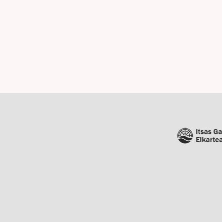
s a
Esper
nto y a
da la
able!