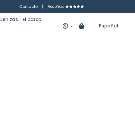
|
5
/
5
Contacto
Reseñas
Cenizas
El barco
Español