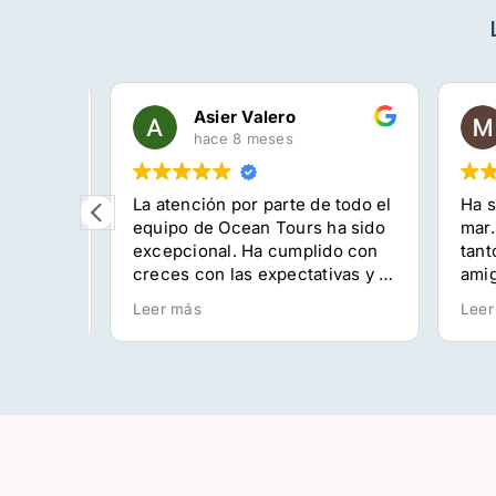
Casa Rural Kostoenea
Asier Valero
hace 8 meses
 una
La atención por parte de todo el
Ha si
tar de
equipo de Ocean Tours ha sido
mar. 
esca!
excepcional. Ha cumplido con
tanto
 más
creces con las expectativas y lo
amigo
 Toda
recomiendo encarecidamente.
capitá
Leer más
Leer 
ando
El equipo es super profesional y
chico
a
el conocimiento del entorno así
compa
como de la dinámica de la
Se no
ón de
actividad, han hecho de la
la pe
omento
jornada una experiencia
ilusi
os y
inolvidable.
mome
 final
Graci
muy a