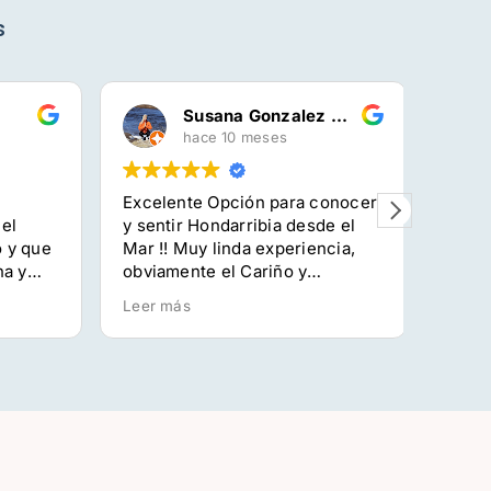
s
Susana Gonzalez Canedo
hace 10 meses
Excelente Opción para conocer
Aldez 
l
y sentir Hondarribia desde el
arreta
y que
Mar !! Muy linda experiencia,
aparta
 y
obviamente el Cariño y
eta abe
profesionalismo ofrecido es lo
Arrant
Leer más
Leer m
que mas valoramos!!! Gracias
arren,
Ocean Tours!!Los
aholku
recomendamos 100%
gozaga
izan d
profes