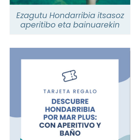
Ezagutu Hondarribia itsasoz
aperitibo eta bainuarekin