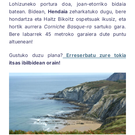
Lohizuneko portura doa, joan-etorriko bidaia
batean. Bidean,
Hendaia
zeharkatuko dugu, bere
hondartza eta Haitz Bikoitz ospetsuak ikusiz, eta
hortik aurrera
Corniche Basque-ra
sartuko gara.
Bere labarrek 45 metroko garaiera dute puntu
altuenean!
Gustuko duzu plana?
Erreserbatu zure tokia
itsas ibilbidean orain!