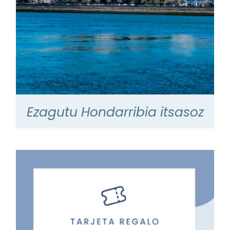
Ezagutu Hondarribia itsasoz