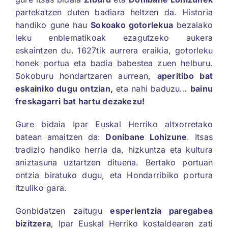
partekatzen duten badiara heltzen da. Historia
handiko gune hau
Sokoako gotorlekua
bezalako
leku enblematikoak ezagutzeko aukera
eskaintzen du. 1627tik aurrera eraikia, gotorleku
honek portua eta badia babestea zuen helburu.
Sokoburu hondartzaren aurrean,
aperitibo bat
eskainiko dugu ontzian,
eta nahi baduzu…
bainu
freskagarri bat hartu dezakezu!
Gure bidaia Ipar Euskal Herriko altxorretako
batean amaitzen da:
Donibane Lohizune
. Itsas
tradizio handiko herria da, hizkuntza eta kultura
aniztasuna uztartzen dituena. Bertako portuan
ontzia biratuko dugu, eta Hondarribiko portura
itzuliko gara.
Gonbidatzen zaitugu
esperientzia paregabea
bizitzera
, Ipar Euskal Herriko kostaldearen zati