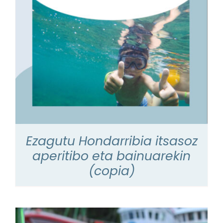
Ezagutu Hondarribia itsasoz
aperitibo eta bainuarekin
(copia)