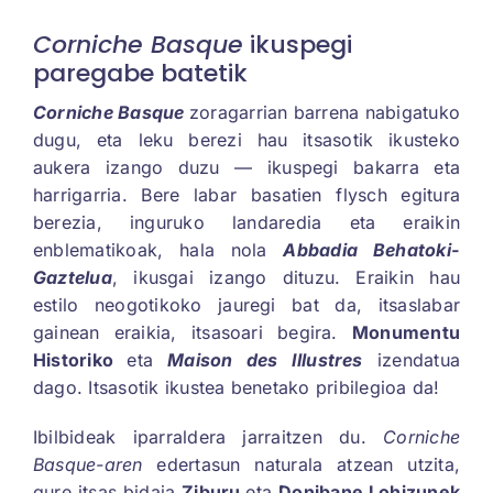
Corniche Basque
ikuspegi
paregabe batetik
Corniche Basque
zoragarrian barrena nabigatuko
dugu, eta leku berezi hau itsasotik ikusteko
aukera izango duzu — ikuspegi bakarra eta
harrigarria. Bere labar basatien flysch egitura
berezia, inguruko landaredia eta eraikin
enblematikoak, hala nola
Abbadia Behatoki-
Gaztelua
, ikusgai izango dituzu. Eraikin hau
estilo neogotikoko jauregi bat da, itsaslabar
gainean eraikia, itsasoari begira.
Monumentu
Historiko
eta
Maison des Illustres
izendatua
dago. Itsasotik ikustea benetako pribilegioa da!
Ibilbideak iparraldera jarraitzen du.
Corniche
Basque-aren
edertasun naturala atzean utzita,
gure itsas bidaia
Ziburu
eta
Donibane Lohizunek