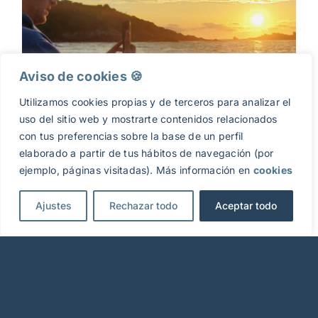
Aviso de cookies 🍪​
Utilizamos cookies propias y de terceros para analizar el
uso del sitio web y mostrarte contenidos relacionados
con tus preferencias sobre la base de un perfil
elaborado a partir de tus hábitos de navegación (por
ejemplo, páginas visitadas). Más información en
cookies
Ajustes
Rechazar todo
Aceptar todo
Itsasotik eguzkia sartzea