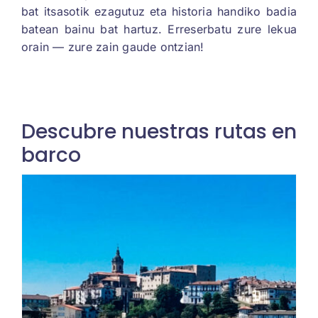
bat itsasotik ezagutuz eta historia handiko badia
batean bainu bat hartuz. Erreserbatu zure lekua
orain — zure zain gaude ontzian!
Descubre nuestras rutas en
barco