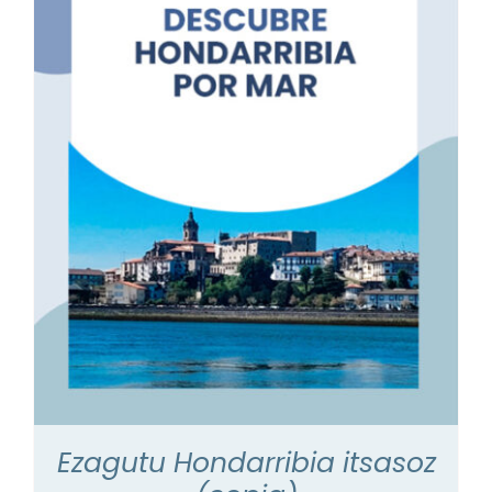
Ezagutu Hondarribia itsasoz