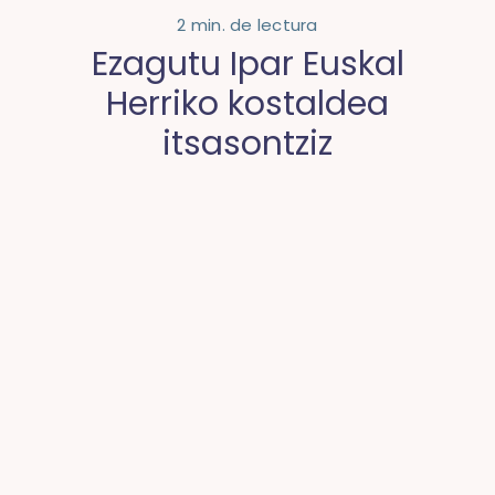
2 min. de lectura
Ezagutu Ipar Euskal
Herriko kostaldea
itsasontziz