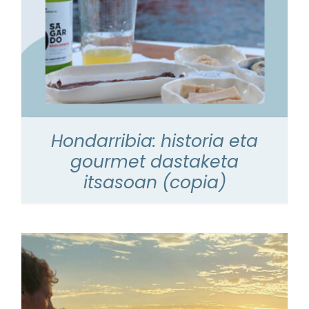
Hondarribia: historia eta
gourmet dastaketa
itsasoan (copia)