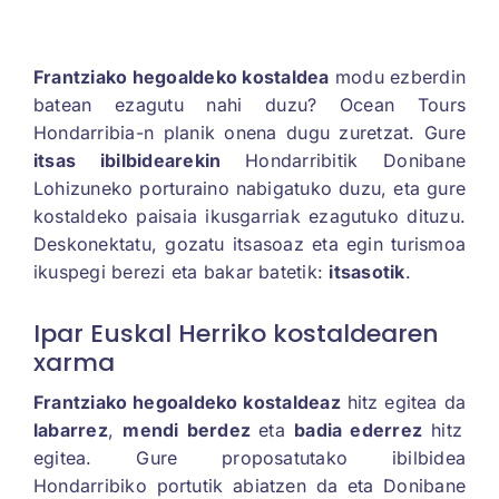
Frantziako hegoaldeko kostaldea
modu ezberdin
batean ezagutu nahi duzu? Ocean Tours
Hondarribia-n planik onena dugu zuretzat. Gure
itsas ibilbidearekin
Hondarribitik Donibane
Lohizuneko porturaino nabigatuko duzu, eta gure
kostaldeko paisaia ikusgarriak ezagutuko dituzu.
Deskonektatu, gozatu itsasoaz eta egin turismoa
ikuspegi berezi eta bakar batetik:
itsasotik
.
Ipar Euskal Herriko kostaldearen
xarma
Frantziako hegoaldeko kostaldeaz
hitz egitea da
labarrez
,
mendi berdez
eta
badia ederrez
hitz
egitea. Gure proposatutako ibilbidea
Hondarribiko portutik abiatzen da eta Donibane