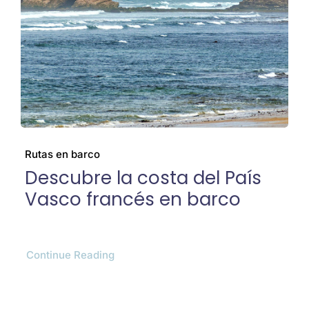
Cenizas
El barco
Preguntas frecuentes
Rutas en barco
Descubre la costa del País
Galería
Vasco francés en barco
Blog
Continue Reading
Contacto