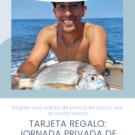
Cenizas
El barco
Preguntas frecuentes
Galería
Blog
Regala una salida de pesca en barco por
la costa vasca
Contacto
TARJETA REGALO:
JORNADA PRIVADA DE