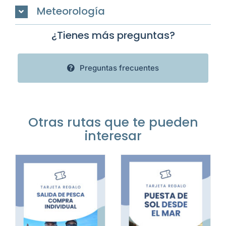
Meteorología
¿Tienes más preguntas?
Preguntas frecuentes
Otras rutas que te pueden
interesar
AÑADIR AL CARRITO
AÑADIR AL CARRITO
TO
/
DETALLES
/
DETALLES