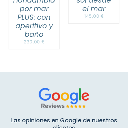
Hondarribia
sol desde
por mar
el mar
PLUS: con
145,00
€
aperitivo y
baño
230,00
€
Las opiniones en Google de nuestros
clientes