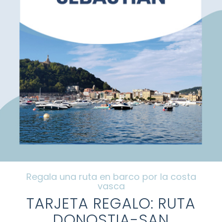
Cenizas
El barco
Preguntas frecuentes
Galería
Blog
Regala una ruta en barco por la costa
vasca
Contacto
TARJETA REGALO: RUTA
DONOSTIA-SAN