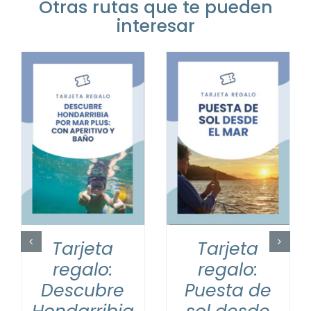
Otras rutas que te pueden
interesar
TO
AÑADIR AL CARRITO
AÑADIR AL CARRITO
/
DETALLES
/
DETALLES
Tarjeta
Tarjeta
regalo:
regalo:
Descubre
Puesta de