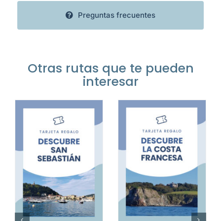
Preguntas frecuentes
Otras rutas que te pueden
interesar
TO
AÑADIR AL CARRITO
AÑADIR AL CARRITO
/
DETALLES
/
DETALLES