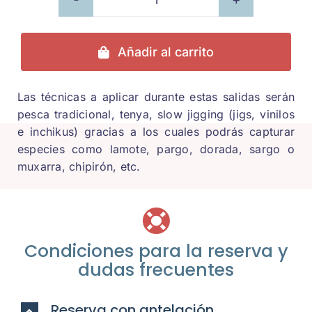
Tarjeta
regalo:
Salida
Añadir al carrito
de
pesca
Las técnicas a aplicar durante estas salidas serán
para
pesca tradicional, tenya, slow jigging (jigs, vinilos
e inchikus) gracias a los cuales podrás capturar
compra
especies como lamote, pargo, dorada, sargo o
individual
muxarra, chipirón, etc.
cantidad
Condiciones para la reserva y
dudas frecuentes
Reserva con antelación