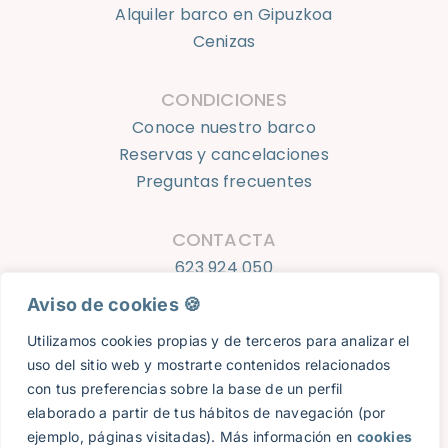
Alquiler barco en Gipuzkoa
Cenizas
CONDICIONES
Conoce nuestro barco
Reservas y cancelaciones
Preguntas frecuentes
CONTACTA
623 924 050
info@oceantourshondarribia.com
Aviso de cookies 🍪​
Utilizamos cookies propias y de terceros para analizar el
Ocean Tours Hondarribia © 2026 |
Aviso Legal
|
Política de
uso del sitio web y mostrarte contenidos relacionados
privacidad
|
Cookies
|
Reservas y cancelaciones
| Diseño
con tus preferencias sobre la base de un perfil
web:
8imedia
elaborado a partir de tus hábitos de navegación (por
ejemplo, páginas visitadas). Más información en
cookies